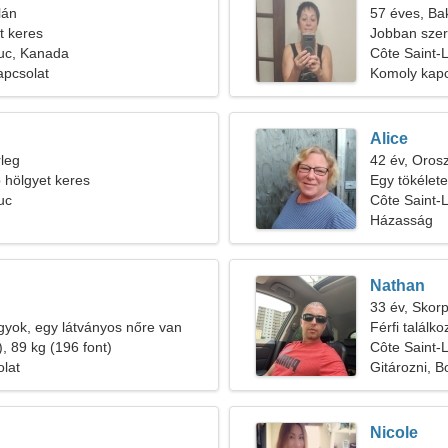
lán
57 éves, Ba
t keres
Jobban szer
Luc, Kanada
gitározást
Côte Saint-
apcsolat
Komoly kapc
Alice
leg
42 év, Oros
b hölgyet keres
Egy tökélete
uc
Côte Saint-
Házasság
Nathan
33 év, Skorp
yok, egy látványos nőre van
Férfi találk
, 89 kg (196 font)
Côte Saint-
olat
Gitározni, B
Nicole