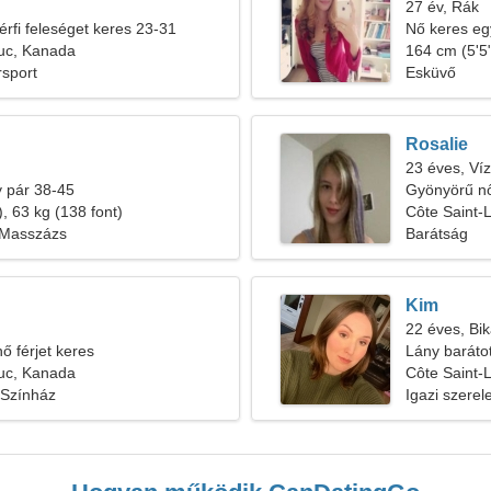
27 év, Rák
érfi feleséget keres 23-31
Nő keres egy
Luc, Kanada
164 cm (5'5"
sport
Esküvő
Rosalie
23 éves, Ví
 pár 38-45
Gyönyörű nő
, 63 kg (138 font)
Côte Saint-
 Masszázs
Barátság
Kim
22 éves, Bi
ő férjet keres
Lány baráto
Luc, Kanada
Côte Saint-
 Színház
Igazi szere