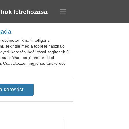
 fiók létrehozása
nada
esőmotort kínál intelligens
ni. Tekintse meg a többi felhasználó
gyedi keresési beállításai segítenek új
munikálhat, és jó emberekkel
 ki. Csatlakozzon ingyenes társkereső