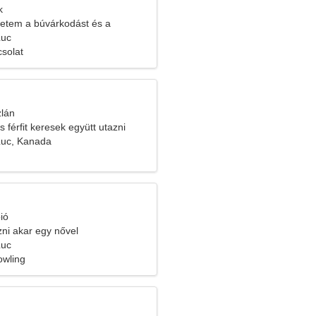
k
etem a búvárkodást és a
Luc
solat
zlán
s férfit keresek együtt utazni
Luc, Kanada
ió
ozni akar egy nővel
Luc
owling