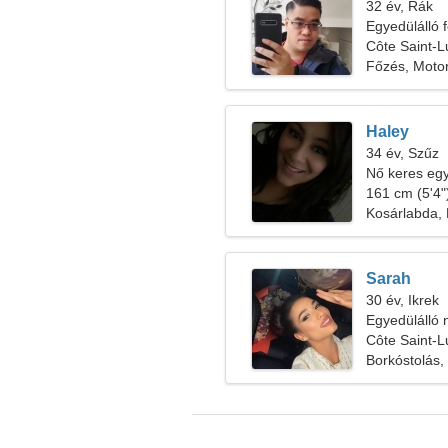
32 év, Rák
Egyedülálló f
Côte Saint-
Főzés, Motor
Haley
34 év, Szűz
Nő keres egy
161 cm (5'4")
Kosárlabda,
Sarah
30 év, Ikrek
Egyedülálló n
Côte Saint-
Borkóstolás,