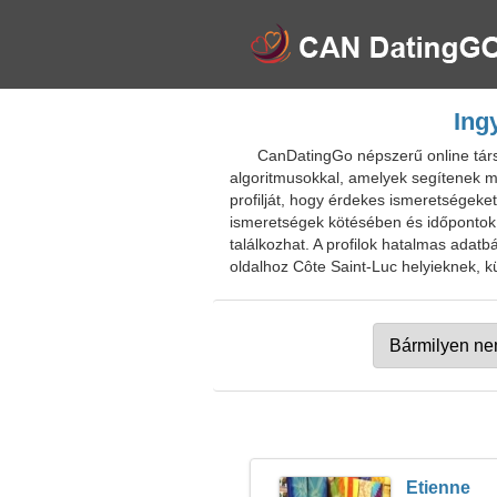
Ing
CanDatingGo népszerű online társk
algoritmusokkal, amelyek segítenek me
profilját, hogy érdekes ismeretségeket
ismeretségek kötésében és időpontok
találkozhat. A profilok hatalmas adatb
oldalhoz Côte Saint-Luc helyieknek, kü
Etienne