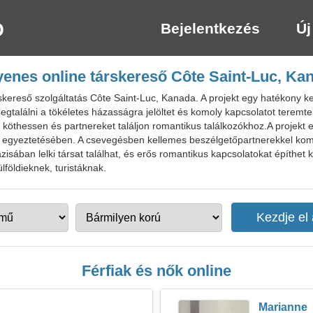
Bejelentkezés
Új
yenes online társkereső Côte Saint-Luc, Ka
ereső szolgáltatás Côte Saint-Luc, Kanada. A projekt egy hatékony ker
gtalálni a tökéletes házasságra jelöltet és komoly kapcsolatot teremte
 köthessen és partnereket találjon romantikus találkozókhoz.A projekt e
 egyeztetésében. A csevegésben kellemes beszélgetőpartnerekkel kom
ázisában lelki társat találhat, és erős romantikus kapcsolatokat építhet
lföldieknek, turistáknak.
Férfiak és nők online
Marianne