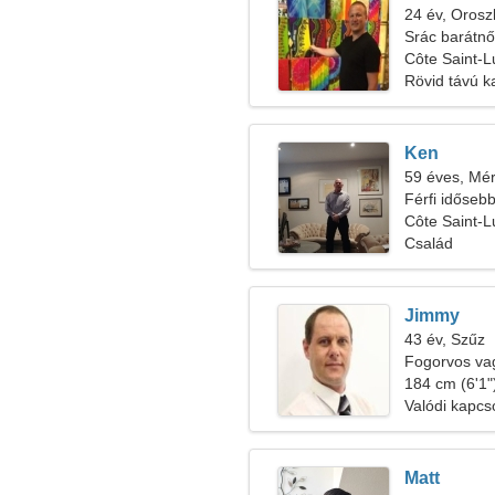
24 év, Orosz
Srác barátnő
Côte Saint-
Rövid távú k
Ken
59 éves, Mér
Férfi időseb
Côte Saint-L
Család
Jimmy
43 év, Szűz
Fogorvos vag
szükségem
184 cm (6'1")
Valódi kapcs
Matt