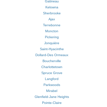
Gatineau
Kelowna
Sherbrooke
Ajax
Terrebonne
Moncton
Pickering
Jonquière
Saint-Hyacinthe
Dollard-Des Ormeaux
Boucherville
Charlottetown
Spruce Grove
Langford
Parkwoods
Mirabel
Glenfield-Jane Heights
Pointe-Claire