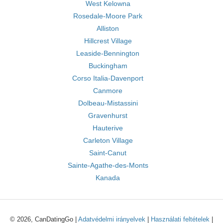
West Kelowna
Rosedale-Moore Park
Alliston
Hillcrest Village
Leaside-Bennington
Buckingham
Corso Italia-Davenport
Canmore
Dolbeau-Mistassini
Gravenhurst
Hauterive
Carleton Village
Saint-Canut
Sainte-Agathe-des-Monts
Kanada
© 2026, CanDatingGo |
Adatvédelmi irányelvek
|
Használati feltételek
|