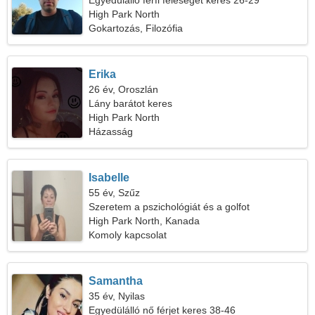
Egyedülálló férfi feleséget keres 26-29
High Park North
Gokartozás, Filozófia
Erika
26 év, Oroszlán
Lány barátot keres
High Park North
Házasság
Isabelle
55 év, Szűz
Szeretem a pszichológiát és a golfot
High Park North, Kanada
Komoly kapcsolat
Samantha
35 év, Nyilas
Egyedülálló nő férjet keres 38-46