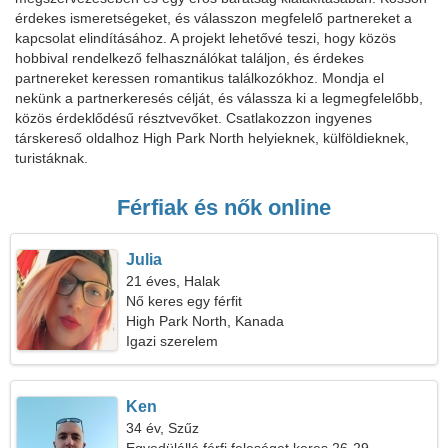
érdekes ismeretségeket, és válasszon megfelelő partnereket a
kapcsolat elindításához. A projekt lehetővé teszi, hogy közös
hobbival rendelkező felhasználókat találjon, és érdekes
partnereket keressen romantikus találkozókhoz. Mondja el
nekünk a partnerkeresés célját, és válassza ki a legmegfelelőbb,
közös érdeklődésű résztvevőket. Csatlakozzon ingyenes
társkereső oldalhoz High Park North helyieknek, külföldieknek,
turistáknak.
Férfiak és nők online
Julia
21 éves, Halak
Nő keres egy férfit
High Park North, Kanada
Igazi szerelem
Ken
34 év, Szűz