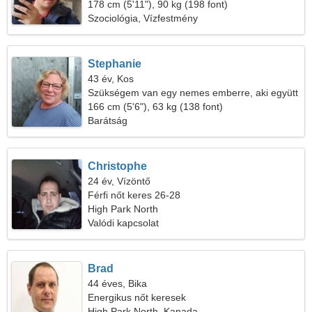
178 cm (5'11"), 90 kg (198 font)
Szociológia, Vízfestmény
Stephanie
43 év, Kos
Szükségem van egy nemes emberre, aki együtt
főz
166 cm (5'6"), 63 kg (138 font)
Barátság
Christophe
24 év, Vízöntő
Férfi nőt keres 26-28
High Park North
Valódi kapcsolat
Brad
44 éves, Bika
Energikus nőt keresek
High Park North, Kanada