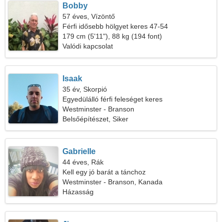
Bobby
57 éves, Vízöntő
Férfi idősebb hölgyet keres 47-54
179 cm (5'11"), 88 kg (194 font)
Valódi kapcsolat
Isaak
35 év, Skorpió
Egyedülálló férfi feleséget keres
Westminster - Branson
Belsőépítészet, Siker
Gabrielle
44 éves, Rák
Kell egy jó barát a tánchoz
Westminster - Branson, Kanada
Házasság