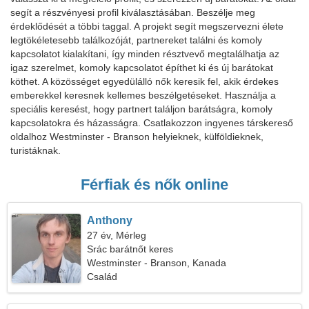
segít a részvényesi profil kiválasztásában. Beszélje meg
érdeklődését a többi taggal. A projekt segít megszervezni élete
legtökéletesebb találkozóját, partnereket találni és komoly
kapcsolatot kialakítani, így minden résztvevő megtalálhatja az
igaz szerelmet, komoly kapcsolatot építhet ki és új barátokat
köthet. A közösséget egyedülálló nők keresik fel, akik érdekes
emberekkel keresnek kellemes beszélgetéseket. Használja a
speciális keresést, hogy partnert találjon barátságra, komoly
kapcsolatokra és házasságra. Csatlakozzon ingyenes társkereső
oldalhoz Westminster - Branson helyieknek, külföldieknek,
turistáknak.
Férfiak és nők online
Anthony
27 év, Mérleg
Srác barátnőt keres
Westminster - Branson, Kanada
Család