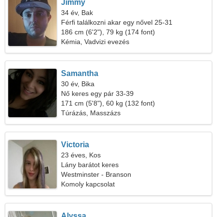
Jimmy
34 év, Bak
Férfi találkozni akar egy nővel 25-31
186 cm (6'2"), 79 kg (174 font)
Kémia, Vadvizi evezés
Samantha
30 év, Bika
Nő keres egy pár 33-39
171 cm (5'8"), 60 kg (132 font)
Túrázás, Masszázs
Victoria
23 éves, Kos
Lány barátot keres
Westminster - Branson
Komoly kapcsolat
Alyssa