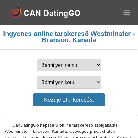
Ingyenes online társkereső Westminster -
Branson, Kanada
CanDatingGo népszerű online társkereső szolgáltatás
Westminster - Branson, Kanada. Csevegés privát chaten,
válassza ki a megfelelő profilt, és szerezzen új barátokat. Az oldal