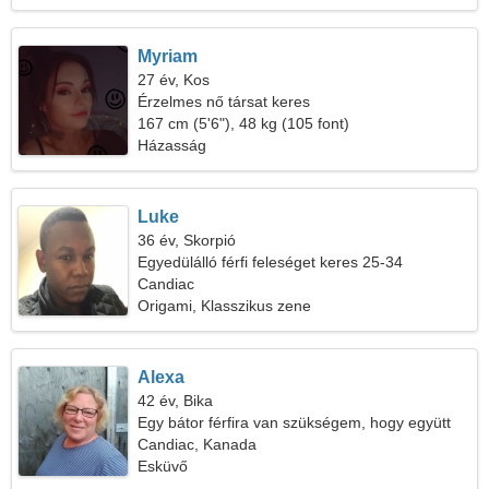
Myriam
27 év, Kos
Érzelmes nő társat keres
167 cm (5'6"), 48 kg (105 font)
Házasság
Luke
36 év, Skorpió
Egyedülálló férfi feleséget keres 25-34
Candiac
Origami, Klasszikus zene
Alexa
42 év, Bika
Egy bátor férfira van szükségem, hogy együtt
utazzam
Candiac, Kanada
Esküvő