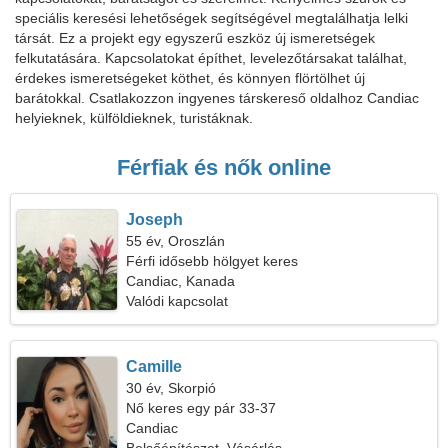
speciális keresési lehetőségek segítségével megtalálhatja lelki
társát. Ez a projekt egy egyszerű eszköz új ismeretségek
felkutatására. Kapcsolatokat építhet, levelezőtársakat találhat,
érdekes ismeretségeket köthet, és könnyen flörtölhet új
barátokkal. Csatlakozzon ingyenes társkereső oldalhoz Candiac
helyieknek, külföldieknek, turistáknak.
Férfiak és nők online
Joseph
55 év, Oroszlán
Férfi idősebb hölgyet keres
Candiac, Kanada
Valódi kapcsolat
Camille
30 év, Skorpió
Nő keres egy pár 33-37
Candiac