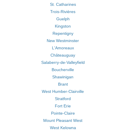
St. Catharines
Trois-Rivières
Guelph
Kingston
Repentigny
New Westminster
L'Amoreaux
Châteauguay
Salaberry-de-Valleyfield
Boucherville
Shawinigan
Brant
West Humber-Clairville
Stratford
Fort Erie
Pointe-Claire
Mount Pleasant West
West Kelowna