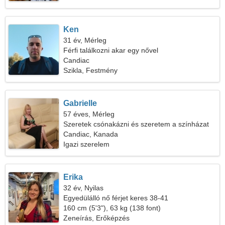
Ken
31 év, Mérleg
Férfi találkozni akar egy nővel
Candiac
Szikla, Festmény
Gabrielle
57 éves, Mérleg
Szeretek csónakázni és szeretem a színházat
Candiac, Kanada
Igazi szerelem
Erika
32 év, Nyilas
Egyedülálló nő férjet keres 38-41
160 cm (5'3"), 63 kg (138 font)
Zeneírás, Erőképzés