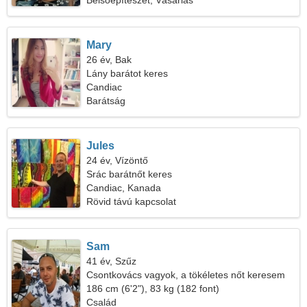
Belsőépítészet, Vásárlás
Mary
26 év, Bak
Lány barátot keres
Candiac
Barátság
Jules
24 év, Vízöntő
Srác barátnőt keres
Candiac, Kanada
Rövid távú kapcsolat
Sam
41 év, Szűz
Csontkovács vagyok, a tökéletes nőt keresem
186 cm (6'2"), 83 kg (182 font)
Család