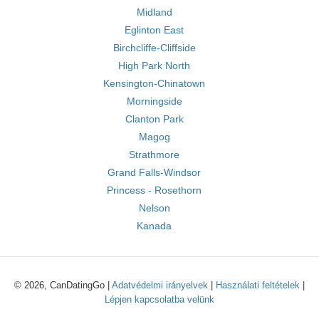
Midland
Eglinton East
Birchcliffe-Cliffside
High Park North
Kensington-Chinatown
Morningside
Clanton Park
Magog
Strathmore
Grand Falls-Windsor
Princess - Rosethorn
Nelson
Kanada
© 2026, CanDatingGo |
Adatvédelmi irányelvek
|
Használati feltételek
|
Lépjen kapcsolatba velünk